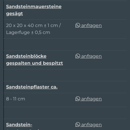
Sandsteinmauersteine
gesägt
20 x 20 x 40 cm ± 1 cm /
anfragen
Lagerfuge ± 0,5 cm
Sandsteinblöcke
anfragen
gespalten und bespitzt
Sandsteinpflaster ca.
8 - 11 cm
anfragen
Sandstein-
anfragen