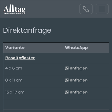
Direktanfrage
Startseite
Direktanfrage
Variante
WhatsApp
Basaltpflaster
4 x 6 cm
anfragen
8 x 11 cm
anfragen
15 x 17 cm
anfragen