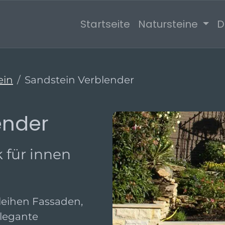
Startseite
Natursteine
D
ein
Sandstein Verblender
ender
k für innen
leihen Fassaden,
legante