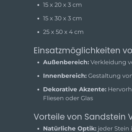
15 x 20 x 3 cm
15 x 30 x 3 cm
25 x 50 x 4 cm
Einsatzmöglichkeiten v
Außenbereich:
Verkleidung v
Innenbereich:
Gestaltung vo
Dekorative Akzente:
Hervorh
Fliesen oder Glas
Vorteile von Sandstein 
Natürliche Optik:
jeder Stein 